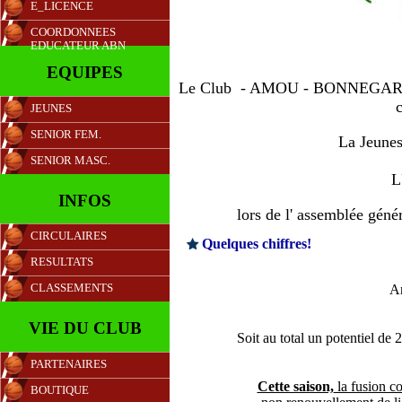
E_LICENCE
COORDONNEES
EDUCATEUR ABN
EQUIPES
Le Club - AMOU - BONNEGARDE - 
c
JEUNES
SENIOR FEM.
La Jeune
SENIOR MASC.
L
INFOS
lors de l' assemblée gé
CIRCULAIRES
Quelques chiffres!
RESULTATS
Am
CLASSEMENTS
VIE DU CLUB
Soit au total un potentiel d
PARTENAIRES
Cette saison,
la fusion c
BOUTIQUE