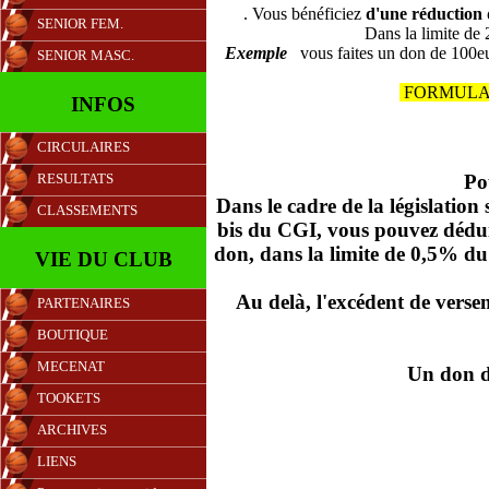
. Vous bénéficiez
d'une réduction
SENIOR FEM.
Dans la limite de
Exemple
vous faites un don de 100eu
SENIOR MASC.
FORMULAI
INFOS
CIRCULAIRES
Po
RESULTATS
Dans le cadre de la législation 
CLASSEMENTS
bis du CGI, v
ous pouvez dédu
don
, dans la limite de 0,5% du c
VIE DU CLUB
Au delà, l'excédent de versem
PARTENAIRES
BOUTIQUE
MECENAT
Un don d
TOOKETS
ARCHIVES
LIENS