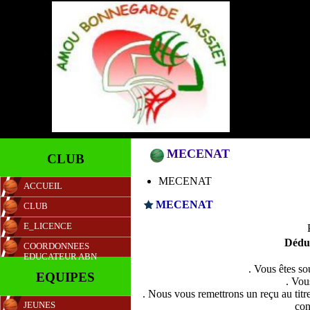
MECENAT
CLUB
MECENAT
ACCUEIL
MECENAT
CLUB
E_LICENCE
Dédu
COORDONNEES
EDUCATEUR ABN
. Vous êtes so
EQUIPES
. Vou
. Nous vous remettrons un reçu au titr
con
JEUNES