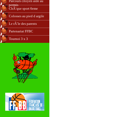
Parcours citoyen aide au
permis
ChÃ¨que sport 6eme
Colosses au pied d argile
Le rÃ´le des parents
Partenariat FFBC
Tournoi 3 x 3