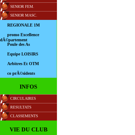
SENIOR FEM.
SENIOR MASC.
REGIONALE 1M
promo Excellence
dÃ©partement
Poule des As
Equipe LOISIRS
Arbitres Et OTM
co prÃ©sidents
INFOS
CIRCULAIRES
RESULTATS
CLASSEMENTS
VIE DU CLUB