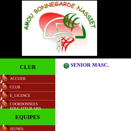
SENIOR MASC.
CLUB
ACCUEIL
CLUB
E_LICENCE
COORDONNEES
EDUCATEUR ABN
EQUIPES
JEUNES