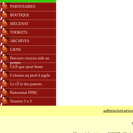
PARTENAIRES
BOUTIQUE
MECENAT
TOOKETS
ARCHIVES
LIENS
Parcours citoyen aide au
permis
ChÃ¨que sport 6eme
Colosses au pied d argile
Le rÃ´le des parents
Partenariat FFBC
Tournoi 3 x 3
administratio